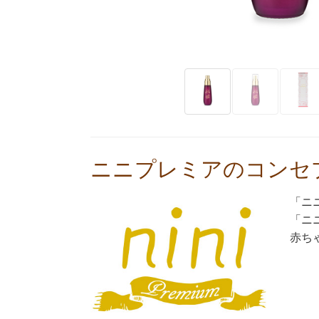
ニニプレミアのコンセ
「ニ
「ニ
赤ち