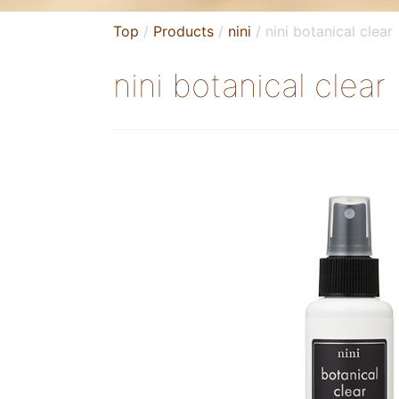
Top
Products
nini
nini botanical clear
nini botanical clear