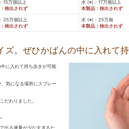
)：15万個以上
水 (※)：17万個以上
：検出されず
本製品：検出されず
)：25万個以上
水 (※)：25万個
：検出されず
本製品：検出されず
イズ。ぜひかばんの中に入れて
んの中に入れて持ち歩きが可能
や、気になる場所にスプレー
こだわりました。
。
で出る液量が少なすぎるた