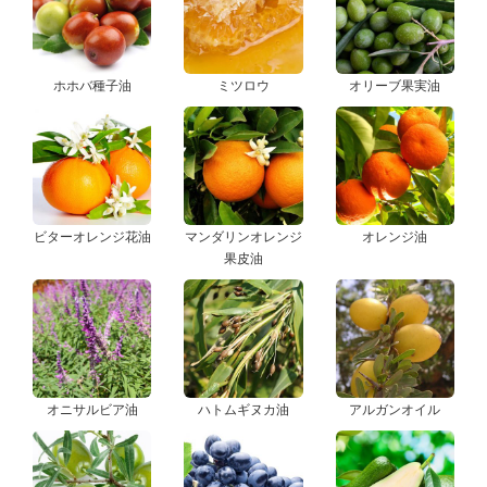
ホホバ種子油
ミツロウ
オリーブ果実油
ビターオレンジ花油
マンダリンオレンジ
オレンジ油
果皮油
オニサルビア油
ハトムギヌカ油
アルガンオイル