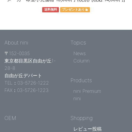
送料無料
プレゼントあり
About nini
Topics
〒152-0035
News
東京都目黒区自由が丘1-
Column
28-8
自由が丘デパート
Products
TEL：03-5726-1222
FAX：03-5726-1223
nini Premium
nini
OEM
Shopping
レビュー投稿