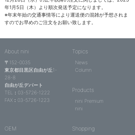
年1月5日（木）より順次発送予定になります。
※年末年始の交通事情等により運送便の混雑が予想されま
すのでお早めのご注文をお願い致します。
About nini
Topics
〒152-0035
News
東京都目黒区自由が丘1-
Column
28-8
自由が丘デパート
Products
TEL：03-5726-1222
FAX：03-5726-1223
nini Premium
nini
OEM
Shopping